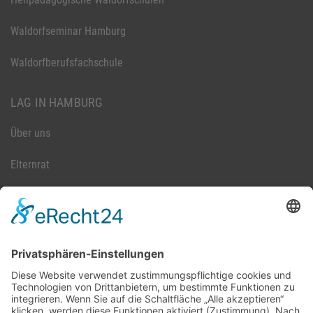
Waldorfseminar Hamburg
Waldorfberufsfachschule
LAG IN HAMBURG
Über uns
Elternrat
Satzung
Impressum
Datenschutzerklärung
Sitemap