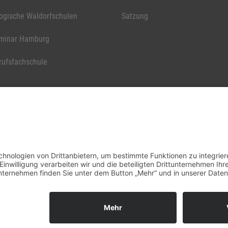
ogische Waldorfschulen
Satzung
minar Hamburg
rufsfachschule
Landesarbeitsgemeinschaft Waldorfpädagogik Hamburg e.V.. Alle Rechte vorb