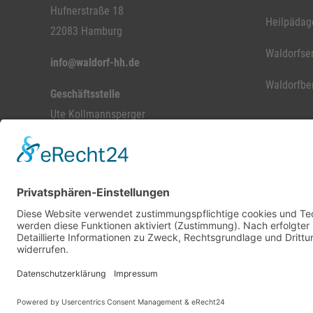
Hufnerstraße 18
Heilpädag
22083 Hamburg
Waldorfse
info@waldorf-hh.de
Waldorfbe
Geschäftsstelle
Ute Kollmannsperger
Mo-Fr. 8.15 - 12.15 Uhr
Telefon: 040-888 88 620
© 2026 