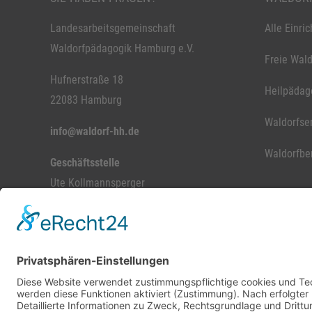
Landesarbeitsgemeinschaft
Alle Einri
Waldorfpädagogik Hamburg e.V.
Freie Wald
Hufnerstraße 18
Heilpädag
22083 Hamburg
Waldorfse
info@waldorf-hh.de
Waldorfbe
Geschäftsstelle
Ute Kollmannsperger
Mo-Fr. 8.15 - 12.15 Uhr
Telefon: 040-888 88 620