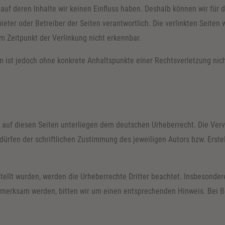
, auf deren Inhalte wir keinen Einfluss haben. Deshalb können wir fü
Anbieter oder Betreiber der Seiten verantwortlich. Die verlinkten Seit
m Zeitpunkt der Verlinkung nicht erkennbar.
ten ist jedoch ohne konkrete Anhaltspunkte einer Rechtsverletzung n
e auf diesen Seiten unterliegen dem deutschen Urheberrecht. Die Vervi
rfen der schriftlichen Zustimmung des jeweiligen Autors bzw. Erstel
stellt wurden, werden die Urheberrechte Dritter beachtet. Insbesonder
ufmerksam werden, bitten wir um einen entsprechenden Hinweis. Bei