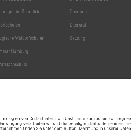
chtungen im Überblick
Über uns
orfschulen
Elternrat
ogische Waldorfschulen
Satzung
minar Hamburg
rufsfachschule